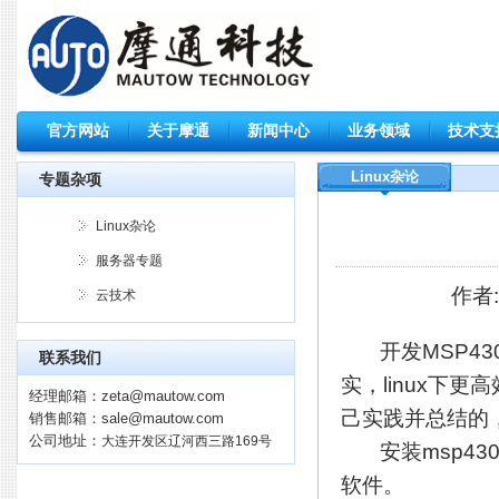
官方网站
关于摩通
新闻中心
业务领域
技术支
Linux杂论
专题杂项
Linux杂论
服务器专题
作者:
云技术
开发MSP430
联系我们
实，linux下
经理邮箱：
zeta@mautow.com
己实践并总结的
销售邮箱：
sale@mautow.com
公司地址：
大连开发区辽河西三路169号
安装msp430-g
软件。